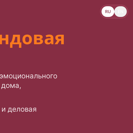
RU
EN
ендовая
/эмоционального
 дома,
 и деловая