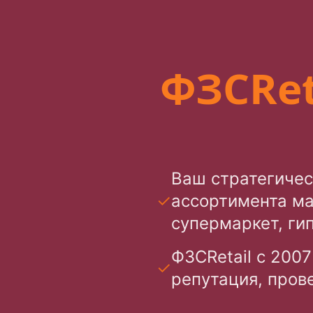
ФЗСRet
Ваш стратегичес
✓
ассортимента ма
супермаркет, ги
ФЗСRetail с 200
✓
репутация, пров