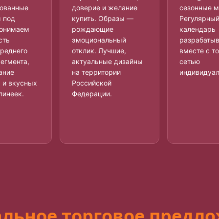
рованные
доверие и желание
сезонные м
 под
купить. Образы —
Регулярны
Понимаем
рождающие
календарь
сть
эмоциональный
разрабаты
среднего
отклик. Лучшие,
вместе с т
сегмента,
актуальные дизайны
сетью
ание
на территории
индивидуал
 и вкусных
Российской
линеек.
Федерации.
льное торговое предл