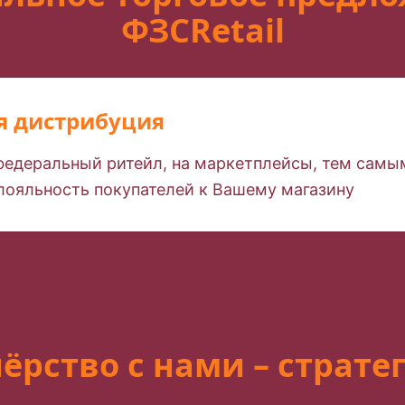
ФЗСRetail
я дистрибуция
 федеральный ритейл, на маркетплейсы, тем сам
лояльность покупателей к Вашему магазину
ёрство с нами – страте