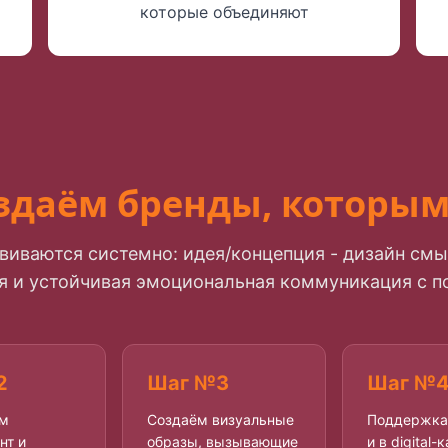
которые объединяют
здаём бренды, которы
иваются системно: идея/концепция - дизайн смы
я и устойчивая эмоциональная коммуникация с п
2
Шаг №3
Шаг №
м
Создаём визуальные
Поддержка 
нт и
образы, вызывающие
и в digital-