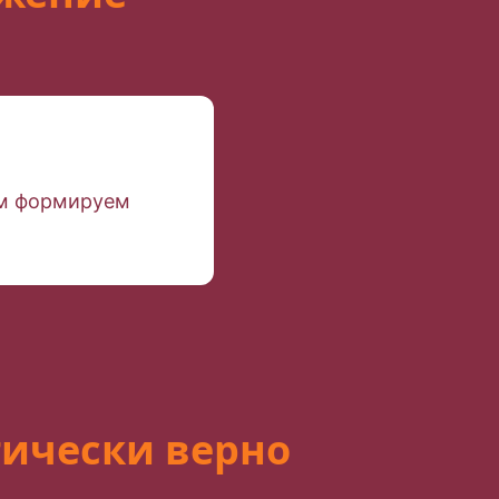
ым формируем
гически верно