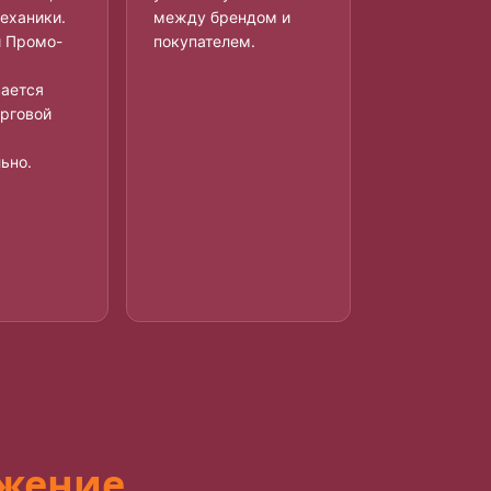
еханики.
между брендом и
й Промо-
покупателем.
вается
орговой
ьно.
ожение